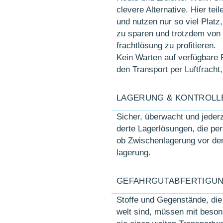
clevere Alter­native. Hier te
und nutzen nur so viel Platz,
zu sparen und trotz­dem von de
fracht­lösung zu profi­tieren.
Kein Warten auf verfügbare P
den Trans­port per Luft­frac
LAGERUNG & KONTROLL
Sicher, überwacht und jederze
derte Lager­lösungen, die perf
ob Zwischen­lagerung vor dem 
lager­ung.
GEFAHRGUTABFERTIGU
Stoffe und Gegenstände, die 
welt sind, müssen mit be­son