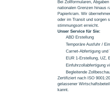
Bei Zollformularen, Abgaben u
natio­nalen Grenzen hinaus r
Papier­kram. Wir über­nehmen 
oder im Transit und sorgen s
stimmungs­ort er­reicht.
Unser Service für Sie:
ABD Erstellung
Temporäre Ausfuhr / Ein
Carnet-Abfertigung und 
EUR 1-Erstellung, UZ, 
Einfuhrzollabfertigung 
Begleitende Zollbescha
Zertifiziert nach ISO 9001:
ge­lassener Wirt­schafts­be­te
kannt.