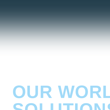
YOUR GOO
OUR WORL
SOLU­TION