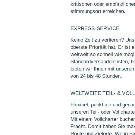
kritischen oder em­pfind­lic
stimmung­sort er­reichen.
EXPRESS-SERVICE
Keine Zeit zu verlieren? Unse
oberste Prio­rität hat. Er is
welt­weit so schnell wie mögl
Standard­ver­sand­diensten, 
bieten wir Ihnen mit unserem 
von 24 bis 48 Stunden.
WELTWEITE TEIL- & VO
Flexibel, pünktlich und genau
unseren Teil- oder Voll­charte
Mit einem Voll­charter buche
Fracht. Damit haben Sie maxi­m
Route und Ziel­orte. Wenn Sie