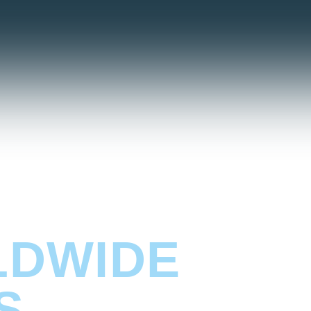
DS.
D­WIDE
S.