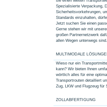
sie einen weiten Trans­port­w
Speziali­sierte Ver­packung,
Sicher­heits­vor­kehrungen, um
Standards ein­zu­halten, dürf
Jetzt suchen Sie einen passen
Gerne stehen wir mit unsere
großen Partner­netzwerk dafü
allen Wegen unter­wegs sind
MULTIMODALE LÖSUNGE
Wieso nur ein Transport­mitt
kann? Wir bieten Ihnen um­fa
wört­lich alles für eine opti­
Trans­port­routen detailliert 
Zug, LKW und Flug­zeug für S
ZOLLABFERTIGUNG