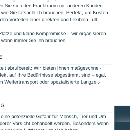
ilen Sie sich den Fracht­raum mit an­deren Kunden
 wie Sie tat­säch­lich brauchen. Perfekt, um Kosten
n Vor­teilen einer direkten und flex­iblen Luft­
lätze und keine Kom­pro­misse – wir organi­sieren
ht, wann immer Sie ihn brauchen.
E
it ab­ruf­bereit: Wir bieten Ihnen maß­ge­schnei­
ekt auf Ihre Be­dürf­nisse ab­ge­stimmt sind – egal,
Weiter­trans­port oder speziali­sierte Lang­zeit­
NG
eine poten­zielle Gefahr für Mensch, Tier und Um­
derer Vor­sicht be­handelt werden. Besonders wenn