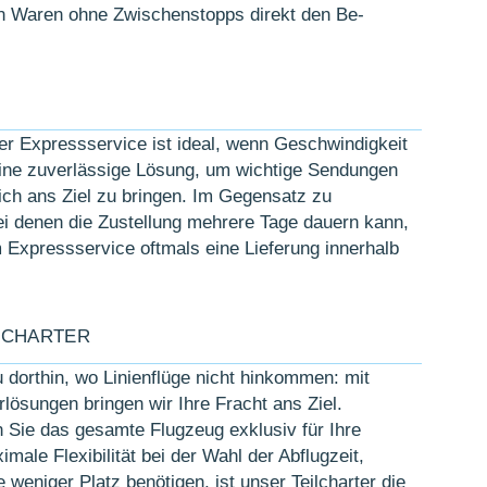
hen Waren ohne Zwischen­stopps direkt den Be­
r Express­service ist ideal, wenn Ge­schwindig­keit
t eine zu­ver­lässige Lö­sung, um wichtige Sendungen
ich ans Ziel zu brin­gen. Im Gegen­satz zu
bei denen die Zu­stellung mehrere Tage dauern kann,
Express­ser­vice oftmals eine Liefer­ung innerhalb
LLCHARTER
 dorthin, wo Linien­flüge nicht hin­kommen: mit
r­lösungen brin­gen wir Ihre Fracht ans Ziel.
n Sie das gesamte Flug­zeug exklusiv für Ihre
ale Flex­ibili­tät bei der Wahl der Ab­flug­zeit,
 weniger Platz be­nötigen, ist unser Teil­charter die