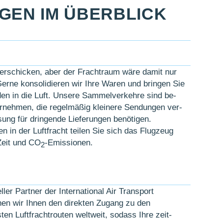
NGEN IM ÜBERBLICK
rschicken, aber der Fracht­raum wäre damit nur
erne kon­soli­dieren wir Ihre Waren und bringen Sie
en in die Luft. Unsere Sammel­ver­kehre sind be­
er­nehmen, die regel­mäßig kleinere Sen­dungen ver­
sung für drin­gende Liefer­ungen be­nötigen.
in der Luft­fracht teilen Sie sich das Flug­zeug
Zeit und CO
-Em­issi­onen.
2
ieller Partner der International Air Transport
chen wir Ihnen den direkten Zu­gang zu den
ten Luft­fracht­routen welt­weit, sodass Ihre zeit­