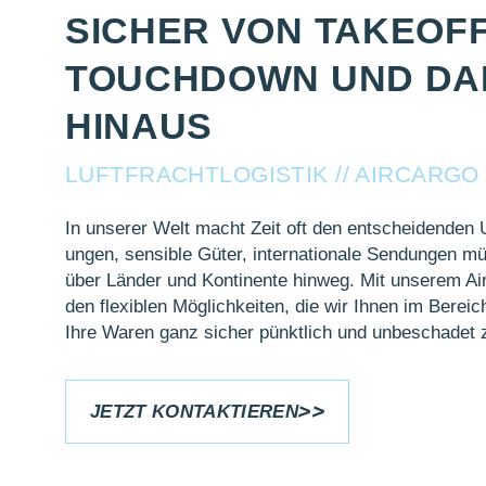
SICHER VON TAKEOFF
TOUCHDOWN UND D
HINAUS
LUFT­FRACHT­LOGISTIK // AIR­CARG
In unserer Welt macht Zeit oft den ent­schei­denden U
ungen, sensible Güter, inter­nationale Sen­dungen mü
über Länder und Konti­nente hin­weg. Mit unserem A
den flex­iblen Mög­lich­keiten, die wir Ihnen im Berei
Ihre Waren ganz sicher pünkt­lich und un­be­schadet 
JETZT KONTAKTIEREN