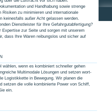
eg über die Luft­fracht vor sich haben.
 Doku­menta­tion und Hand­habung sowie strenge
 Risiken zu mini­mieren und inter­natio­nale
en keines­falls außer Acht ge­lassen werden.
den Dienstl­eister für Ihre Gefahr­gut­ab­ferti­gung?
r Exper­tise zur Seite und sorgen mit unserem
r, dass Ihre Waren rei­bungs­los und sicher auf
.
N
el wählen, wenn es kombi­niert schneller gehen
ng­reiche Multi­modale Lö­sungen und setzen wort­
male Logistik­kette in Be­wegung. Wir planen die
und setzen die volle kombi­nierte Power von Schiff,
ie ein.