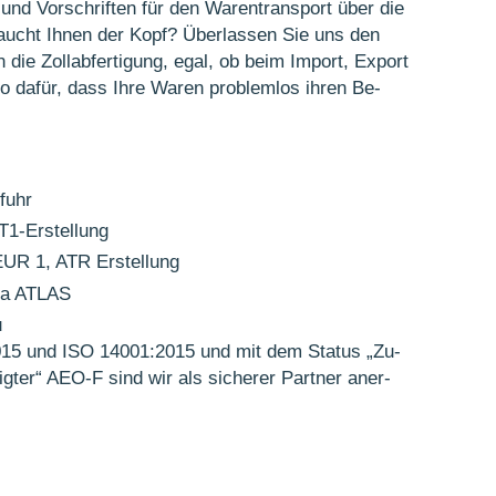
nd Vor­schrif­ten für den Waren­trans­port über die
aucht Ihnen der Kopf? Über­lassen Sie uns den
die Zoll­ab­ferti­gung, egal, ob beim Import, Export
o dafür, dass Ihre Waren problem­los ihren Be­
fuhr
T1-Erstellung
EUR 1, ATR Erstellung
via ATLAS
u
2015 und ISO 14001:2015 und mit dem Status „Zu­
iligter“ AEO-F sind wir als sicherer Partner an­er­