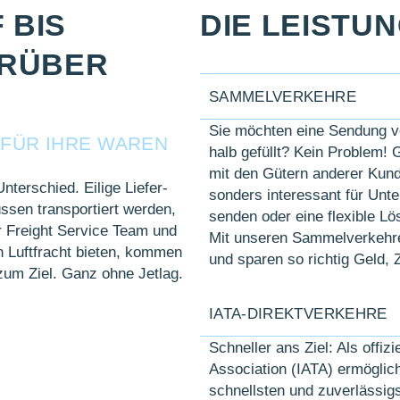
 BIS
DIE LEISTU
ARÜBER
SAMMELVERKEHRE
Sie möchten eine Sendung ve
O FÜR IHRE WAREN
halb gefüllt? Kein Problem! G
mit den Gütern anderer Kun­d
nter­schied. Eilige Liefer­
sonders inter­essant für Unt
ssen trans­portiert werden,
senden oder eine flex­ible Lö
ir Freight Service Team und
Mit unseren Sammel­verkehren 
ch Luft­fracht bieten, kommen
und sparen so richtig Geld, 
zum Ziel. Ganz ohne Jet­lag.
IATA-DIREKTVERKEHRE
Schneller ans Ziel: Als offi­z
Association (IATA) er­mög­li
schnellsten und zu­ver­lässigs